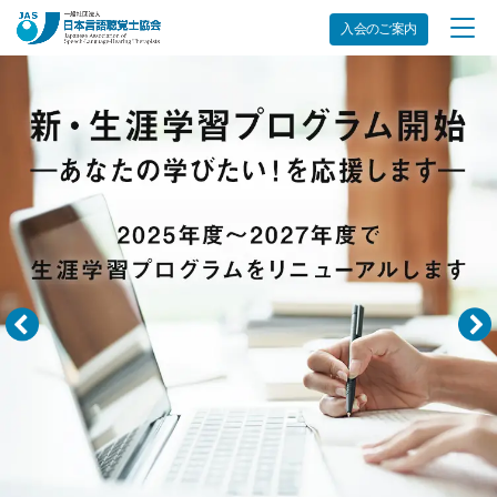
日
入会のご案内
本
言
語
聴
覚
士
協
会
ロ
ゴ